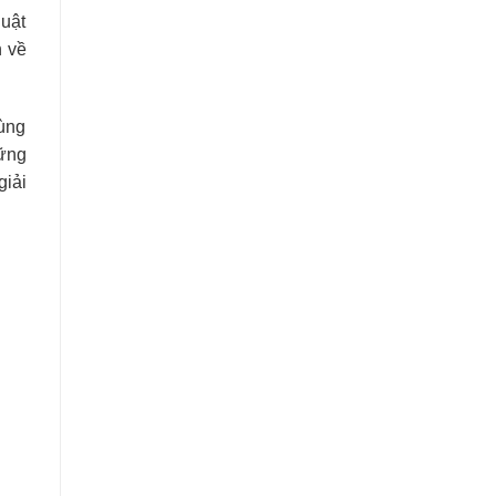
uật
 về
ùng
ững
iải