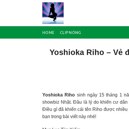
Skip
to
content
HOME
CLIP NÓNG
Yoshioka Riho – Vẻ đe
Yoshioka Riho
sinh ngày 15 tháng 1 năm
showbiz Nhật. Đâu là lý do khiến cư dân 
Điều gì đã khiến cái tên Riho được nhiề
bạn trong bài viết này nhé!