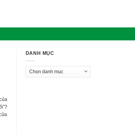
DANH MỤC
Danh
Mục
của
́i”?
của