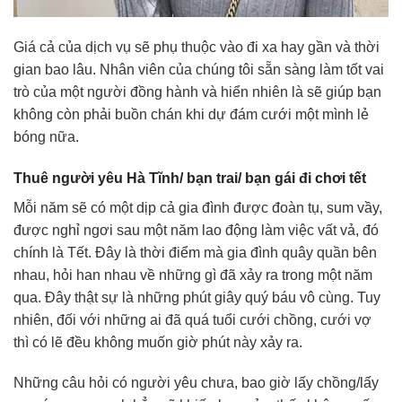
Giá cả của dịch vụ sẽ phụ thuộc vào đi xa hay gần và thời
gian bao lâu. Nhân viên của chúng tôi sẵn sàng làm tốt vai
trò của một người đồng hành và hiển nhiên là sẽ giúp bạn
không còn phải buồn chán khi dự đám cưới một mình lẻ
bóng nữa.
Thuê người yêu Hà Tĩnh/ bạn trai/ bạn gái đi chơi tết
Mỗi năm sẽ có một dịp cả gia đình được đoàn tụ, sum vầy,
được nghỉ ngơi sau một năm lao động làm việc vất vả, đó
chính là Tết. Đây là thời điểm mà gia đình quây quần bên
nhau, hỏi han nhau về những gì đã xảy ra trong một năm
qua. Đây thật sự là những phút giây quý báu vô cùng. Tuy
nhiên, đối với những ai đã quá tuổi cưới chồng, cưới vợ
thì có lẽ đều không muốn giờ phút này xảy ra.
Những câu hỏi có người yêu chưa, bao giờ lấy chồng/lấy