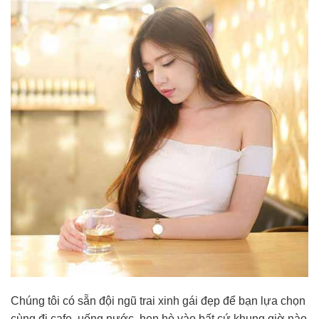
Chúng tôi có sẵn đội ngũ trai xinh gái đẹp để bạn lựa chọn
cùng đi cafe, uống nước, hẹn hò vào bất cứ khung giờ nào