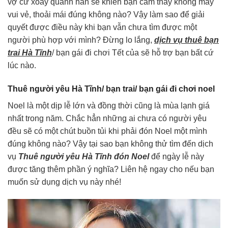
vợ cứ xoay quanh hẳn sẽ khiến bạn cảm thấy không mấy
vui vẻ, thoải mái đúng không nào? Vậy làm sao để giải
quyết được điều này khi bạn vẫn chưa tìm được một
người phù hợp với mình? Đừng lo lắng,
dịch vụ thuê bạn
trai Hà Tĩnh
/ bạn gái đi chơi Tết của sẽ hỗ trợ bạn bất cứ
lúc nào.
Thuê người yêu Hà Tĩnh/ bạn trai/ bạn gái đi chơi noel
Noel là một dịp lễ lớn và đồng thời cũng là mùa lạnh giá
nhất trong năm. Chắc hẳn những ai chưa có người yêu
đều sẽ có một chút buồn tủi khi phải đón Noel một mình
đúng không nào? Vậy tại sao bạn không thử tìm đến dịch
vụ
Thuê người yêu Hà Tĩnh đón Noel
để ngày lễ này
được tăng thêm phần ý nghĩa? Liên hệ ngay cho nếu bạn
muốn sử dụng dịch vụ này nhé!