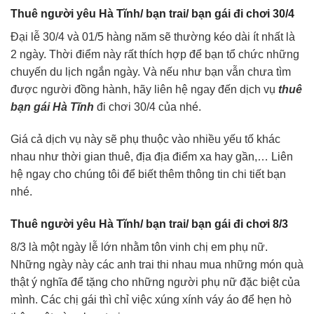
Thuê người yêu Hà Tĩnh/ bạn trai/ bạn gái đi chơi 30/4
Đại lễ 30/4 và 01/5 hàng năm sẽ thường kéo dài ít nhất là
2 ngày. Thời điểm này rất thích hợp để bạn tổ chức những
chuyến du lịch ngắn ngày. Và nếu như bạn vẫn chưa tìm
được người đồng hành, hãy liên hệ ngay đến dịch vụ
thuê
bạn gái Hà Tĩnh
đi chơi 30/4 của nhé.
Giá cả dịch vụ này sẽ phụ thuộc vào nhiều yếu tố khác
nhau như thời gian thuê, địa địa điểm xa hay gần,… Liên
hệ ngay cho chúng tôi để biết thêm thông tin chi tiết bạn
nhé.
Thuê người yêu Hà Tĩnh/ bạn trai/ bạn gái đi chơi 8/3
8/3 là một ngày lễ lớn nhằm tôn vinh chị em phụ nữ.
Những ngày này các anh trai thi nhau mua những món quà
thật ý nghĩa để tặng cho những người phụ nữ đặc biệt của
mình. Các chị gái thì chỉ việc xúng xính váy áo để hẹn hò