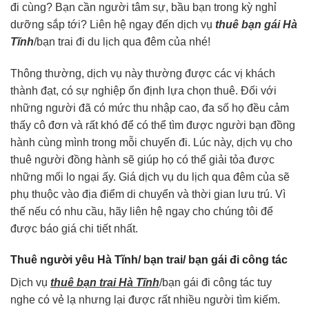
đi cùng? Bạn cần người tâm sự, bầu bạn trong kỳ nghỉ
dưỡng sắp tới? Liên hệ ngay đến dịch vụ
thuê bạn gái Hà
Tĩnh
/bạn trai đi du lịch qua đêm của nhé!
Thông thường, dịch vụ này thường được các vị khách
thành đạt, có sự nghiệp ổn định lựa chọn thuê. Đối với
những người đã có mức thu nhập cao, đa số họ đều cảm
thấy cô đơn và rất khó để có thể tìm được người bạn đồng
hành cùng mình trong mỗi chuyến đi. Lúc này, dịch vụ cho
thuê người đồng hành sẽ giúp họ có thể giải tỏa được
những mối lo ngại ấy. Giá dịch vụ du lịch qua đêm của sẽ
phụ thuộc vào địa điểm di chuyển và thời gian lưu trú. Vì
thế nếu có nhu cầu, hãy liên hệ ngay cho chúng tôi để
được báo giá chi tiết nhất.
Thuê người yêu Hà Tĩnh/ bạn trai/ bạn gái đi công tác
Dịch vụ
thuê bạn trai Hà Tĩnh
/bạn gái đi công tác tuy
nghe có vẻ lạ nhưng lại được rất nhiều người tìm kiếm.