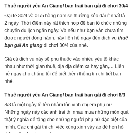
Thuê người yêu An Giang/ bạn trai/ bạn gái đi chơi 30/4
Đại lễ 30/4 và 01/5 hàng năm sẽ thường kéo dài ít nhất là
2 ngày. Thời điểm này rất thích hợp để bạn tổ chức những
chuyến du lịch ngắn ngày. Và nếu như bạn vẫn chưa tìm
được người đồng hành, hãy liên hệ ngay đến dịch vụ
thuê
bạn gái An giang
đi chơi 30/4 của nhé.
Giá cả dịch vụ này sẽ phụ thuộc vào nhiều yếu tố khác
nhau như thời gian thuê, địa địa điểm xa hay gần,… Liên
hệ ngay cho chúng tôi để biết thêm thông tin chi tiết bạn
nhé.
Thuê người yêu An Giang/ bạn trai/ bạn gái đi chơi 8/3
8/3 là một ngày lễ lớn nhằm tôn vinh chị em phụ nữ.
Những ngày này các anh trai thi nhau mua những món quà
thật ý nghĩa để tặng cho những người phụ nữ đặc biệt của
mình. Các chị gái thì chỉ việc xúng xính váy áo để hẹn hò