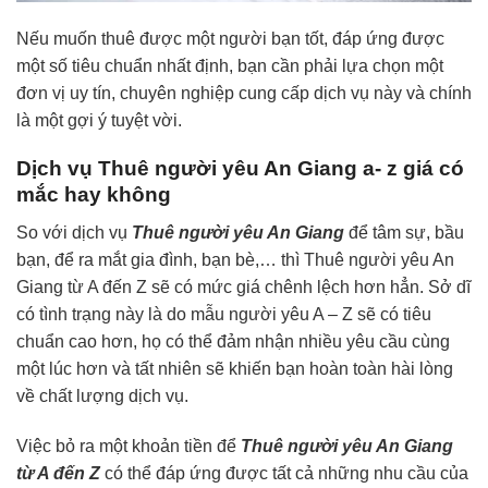
Nếu muốn thuê được một người bạn tốt, đáp ứng được
một số tiêu chuẩn nhất định, bạn cần phải lựa chọn một
đơn vị uy tín, chuyên nghiệp cung cấp dịch vụ này và chính
là một gợi ý tuyệt vời.
Dịch vụ Thuê người yêu An Giang a- z giá có
mắc hay không
So với dịch vụ
Thuê người yêu An Giang
để tâm sự, bầu
bạn, để ra mắt gia đình, bạn bè,… thì Thuê người yêu An
Giang từ A đến Z sẽ có mức giá chênh lệch hơn hẳn. Sở dĩ
có tình trạng này là do mẫu người yêu A – Z sẽ có tiêu
chuẩn cao hơn, họ có thể đảm nhận nhiều yêu cầu cùng
một lúc hơn và tất nhiên sẽ khiến bạn hoàn toàn hài lòng
về chất lượng dịch vụ.
Việc bỏ ra một khoản tiền để
Thuê người yêu An Giang
từ A đến Z
có thể đáp ứng được tất cả những nhu cầu của