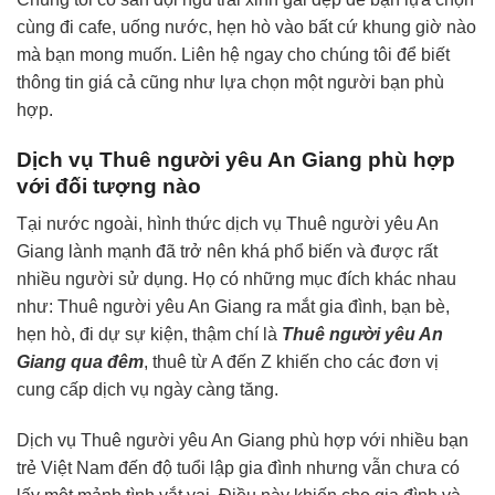
cùng đi cafe, uống nước, hẹn hò vào bất cứ khung giờ nào
mà bạn mong muốn. Liên hệ ngay cho chúng tôi để biết
thông tin giá cả cũng như lựa chọn một người bạn phù
hợp.
Dịch vụ Thuê người yêu An Giang phù hợp
với đối tượng nào
Tại nước ngoài, hình thức dịch vụ Thuê người yêu An
Giang lành mạnh đã trở nên khá phổ biến và được rất
nhiều người sử dụng. Họ có những mục đích khác nhau
như: Thuê người yêu An Giang ra mắt gia đình, bạn bè,
hẹn hò, đi dự sự kiện, thậm chí là
Thuê người yêu An
Giang qua đêm
, thuê từ A đến Z khiến cho các đơn vị
cung cấp dịch vụ ngày càng tăng.
Dịch vụ Thuê người yêu An Giang phù hợp với nhiều bạn
trẻ Việt Nam đến độ tuổi lập gia đình nhưng vẫn chưa có