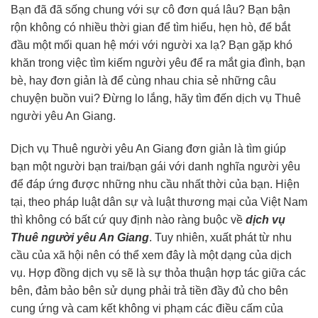
Bạn đã đã sống chung với sự cô đơn quá lâu? Bạn bận
rộn không có nhiều thời gian để tìm hiểu, hẹn hò, để bắt
đầu một mối quan hệ mới với người xa lạ? Bạn gặp khó
khăn trong việc tìm kiếm người yêu để ra mắt gia đình, bạn
bè, hay đơn giản là để cùng nhau chia sẻ những câu
chuyện buồn vui? Đừng lo lắng, hãy tìm đến dịch vụ Thuê
người yêu An Giang.
Dịch vụ Thuê người yêu An Giang đơn giản là tìm giúp
bạn một người bạn trai/bạn gái với danh nghĩa người yêu
để đáp ứng được những nhu cầu nhất thời của bạn. Hiện
tại, theo pháp luật dân sự và luật thương mại của Việt Nam
thì không có bất cứ quy định nào ràng buộc về
dịch vụ
Thuê người yêu An Giang
. Tuy nhiên, xuất phát từ nhu
cầu của xã hội nên có thể xem đây là một dạng của dịch
vụ. Hợp đồng dịch vụ sẽ là sự thỏa thuận hợp tác giữa các
bên, đảm bảo bên sử dụng phải trả tiền đầy đủ cho bên
cung ứng và cam kết không vi phạm các điều cấm của