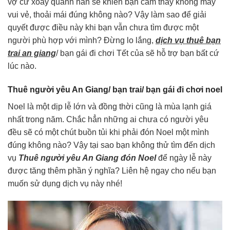
vợ cứ xoay quanh hẳn sẽ khiến bạn cảm thấy không mấy
vui vẻ, thoải mái đúng không nào? Vậy làm sao để giải
quyết được điều này khi bạn vẫn chưa tìm được một
người phù hợp với mình? Đừng lo lắng,
dịch vụ thuê bạn
trai an giang
/ bạn gái đi chơi Tết của sẽ hỗ trợ bạn bất cứ
lúc nào.
Thuê người yêu An Giang/ bạn trai/ bạn gái đi chơi noel
Noel là một dịp lễ lớn và đồng thời cũng là mùa lạnh giá
nhất trong năm. Chắc hẳn những ai chưa có người yêu
đều sẽ có một chút buồn tủi khi phải đón Noel một mình
đúng không nào? Vậy tại sao bạn không thử tìm đến dịch
vụ
Thuê người yêu An Giang đón Noel
để ngày lễ này
được tăng thêm phần ý nghĩa? Liên hệ ngay cho nếu bạn
muốn sử dụng dịch vụ này nhé!