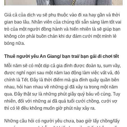
Giá cả của dịch vụ sẽ phụ thuộc vào đi xa hay gần và thời
gian bao lâu. Nhân viên của chúng tôi sẵn sàng làm tốt vai
trò của một người đồng hành và hiển nhiên là sẽ giúp bạn
không còn phải buồn chán khi dự đám cưới một mình lẻ
bóng nữa.
Thuê người yêu An Giang/ bạn trai/ bạn gái đi chơi tết
Mỗi năm sẽ có một dịp cả gia đình được đoàn tụ, sum vầy,
được nghỉ ngơi sau một năm lao động làm việc vất vả, đó
chính là Tết. Đây là thời điểm mà gia đình quây quần bên
nhau, hỏi han nhau về những gì đã xảy ra trong một năm
qua. Đây thật sự là những phút giây quý báu vô cùng. Tuy
nhiên, đối với những ai đã quá tuổi cưới chồng, cưới vợ
thì có lẽ đều không muốn giờ phút này xảy ra.
Những câu hỏi có người yêu chưa, bao giờ lấy chồng/lấy