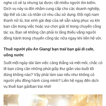
nghe có vẻ lạ nhưng lại được rất nhiều người tìm kiếm.
Dịch vụ này ra đời nhằm cung cấp cho các doanh nghiệp,
tập thể và các cá nhân có nhu cầu sử dụng. Đội ngũ nam
thanh nữ tú, trai xinh gái đẹp của sẽ sẵn sàng phục vụ khi
bạn cần trong việc hoặc vui chơi giải trí trong chuyến công
tác xa. Bạn sẽ không cần phải lo lắng thiếu vắng người
đồng hành trong chuyến công tác nữa ngay khi liên hệ với.
Thuê người yêu An Giang/ bạn trai/ bạn gái đi cafe,
uống nước
Suốt một ngày dài làm việc căng thẳng và mệt mỏi, chắc có
lẽ bạn cũng cần những phút giây thư giãn vào buổi tối
đúng không nào? Vậy phải làm sao nếu như không có
người yêu đồng hành cùng mình? Liên hệ ngay đến dịch
vụ thuê bạn gái/bạn trai nhé!