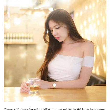
Chúng tôi có sẵn đội ngũ trai xinh gái đẹp để bạn lựa chọn