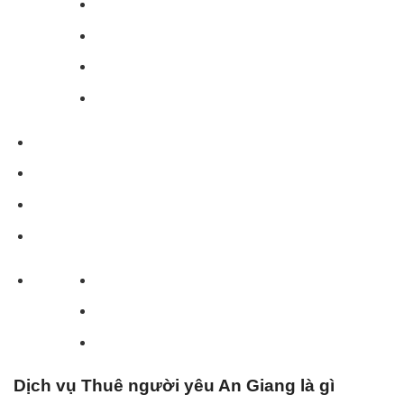
Dịch vụ Thuê người yêu An Giang là gì