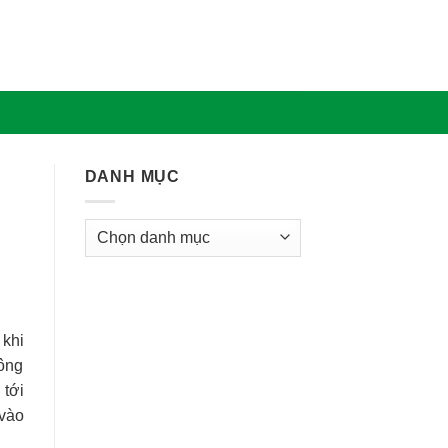
DANH MỤC
Danh
Mục
 khi
hông
 tới
 vào