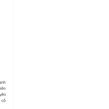
mạnh
trên
uyên
 cô