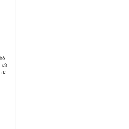
thời
 rất
i đã