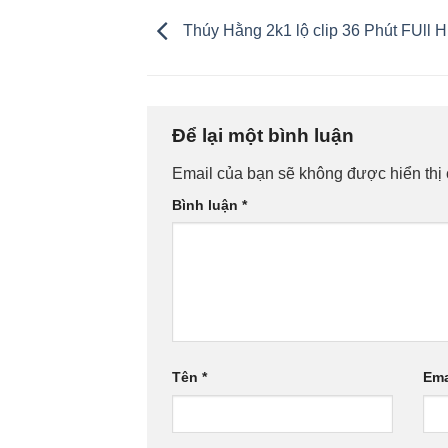
Thúy Hằng 2k1 lộ clip 36 Phút FUll 
Để lại một bình luận
Email của bạn sẽ không được hiển thị 
Bình luận
*
Tên
*
Ema