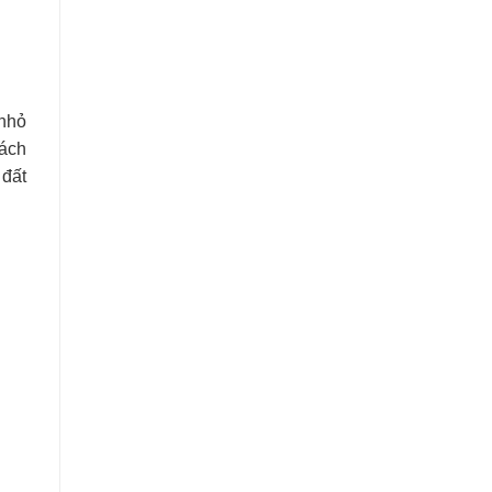
 nhỏ
hách
 đất