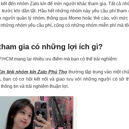
ên kết đến nhóm Zalo kín để mời người khác tham gia. Tất cả n
n trước khi dần tắt. Hầu hết những nhóm này yêu cầu phí tham 
ho người quản lý nhóm, thông qua Momo hoặc thẻ cào, với mức
i những nhóm yêu cầu phí, cũng có những nhóm miễn phí mà tô
ham gia có những lợi ích gì?
P.HCM mang lại nhiều ưu điểm mà bạn có thể trải nghiệm:
Xin link nhóm kín Zalo Phú Thọ
thường tập trung vào một ch
, bạn có cơ hội kết nối và giao lưu với những người có sở t
thông tin và trải nghiệm thuận lợi.