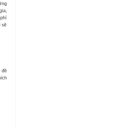
hững
gia,
 phí
i sẽ
ủ đề
hích