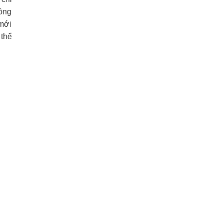
đồng
 mới
 thể