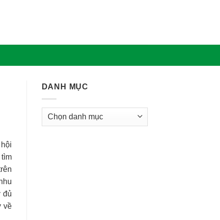
DANH MỤC
Danh
Mục
 hội
tìm
trên
 nhu
y đủ
y về