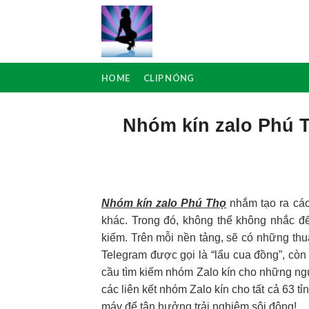
Skip
to
content
HOME
CLIP NÓNG
Nhóm kín zalo Phú T
Nhóm kín zalo Phú Thọ
nhắm tạo ra các
khác. Trong đó, không thể không nhắc 
kiếm. Trên mỗi nền tảng, sẽ có những thu
Telegram được gọi là “lẩu cua đồng”, còn
cầu tìm kiếm nhóm Zalo kín cho những ngư
các liên kết nhóm Zalo kín cho tất cả 63 t
máy để tận hưởng trải nghiệm sôi động!