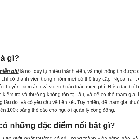
à gì?
miễn phí
là nơi quy tụ nhiều thành viên, và mọi thông tin được 
chỉ có thành viên trong nhóm mới có thể truy cập. Ngoài ra, t
ò chuyện, xem ảnh và video hoàn toàn miễn phí. Điều đặc biệt
iểm tra và thường không tồn tại lâu, và để có thể tham gia,
lâu đời và có yêu cầu về liên kết. Tuy nhiên, để tham gia, th
đến 100k bằng thẻ cào cho người quản lý cộng đồng.
có những đặc điểm nổi bật gì?
ú Thọ mới nhất
thường có số lượng thành viên đông đảo, và 