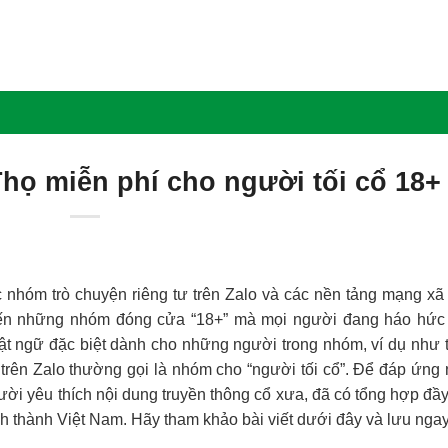
họ miễn phí cho người tối cổ 18+
 nhóm trò chuyện riêng tư trên Zalo và các nền tảng mạng xã
đến những nhóm đóng cửa “18+” mà mọi người đang háo hức 
ật ngữ đặc biệt dành cho những người trong nhóm, ví dụ như 
 trên Zalo thường gọi là nhóm cho “người tối cổ”. Để đáp ứng
ời yêu thích nội dung truyền thông cổ xưa, đã có tổng hợp đầ
ỉnh thành Việt Nam. Hãy tham khảo bài viết dưới đây và lưu nga