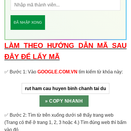
ĐÃ NHẬP XONG
LÀM THEO HƯỚNG DẪN MÃ SAU
ĐÂY ĐỂ LẤY MÃ
✅ Bước 1: Vào
GOOGLE.COM.VN
tìm kiếm từ khóa này:
✅ Bước 2: Tìm từ trên xuống dưới sẽ thấy trang web
(Trang có thể ở trang 1, 2, 3 hoặc 4.) Tìm đúng web thì bấm
vào đó