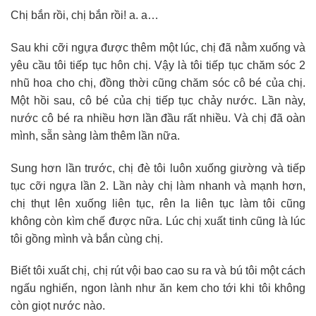
Chị bắn rồi, chị bắn rồi! a. a…
Sau khi cỡi ngựa được thêm một lúc, chị đã nằm xuống và
yêu cầu tôi tiếp tục hôn chị. Vậy là tôi tiếp tục chăm sóc 2
nhũ hoa cho chị, đồng thời cũng chăm sóc cô bé của chị.
Một hồi sau, cô bé của chị tiếp tục chảy nước. Lần này,
nước cô bé ra nhiều hơn lần đầu rất nhiều. Và chị đã oàn
mình, sẵn sàng làm thêm lần nữa.
Sung hơn lần trước, chị đè tôi luôn xuống giường và tiếp
tục cỡi ngựa lần 2. Lần này chị làm nhanh và mạnh hơn,
chị thụt lên xuống liên tục, rên la liên tục làm tôi cũng
không còn kìm chế được nữa. Lúc chị xuất tinh cũng là lúc
tôi gồng mình và bắn cùng chị.
Biết tôi xuất chị, chị rút vội bao cao su ra và bú tôi một cách
ngấu nghiến, ngon lành như ăn kem cho tới khi tôi không
còn giọt nước nào.