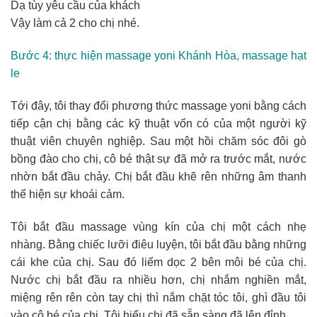
Dạ tùy yêu cầu của khách
Vậy làm cả 2 cho chị nhé.
Bước 4: thực hiện massage yoni Khánh Hòa, massage hạt
le
Tới đây, tôi thay đổi phương thức massage yoni bằng cách
tiếp cận chị bằng các kỹ thuật vốn có của một người kỹ
thuật viên chuyên nghiệp. Sau một hồi chăm sóc đôi gò
bồng đào cho chị, cô bé thật sự đã mở ra trước mắt, nước
nhờn bắt đầu chảy. Chị bắt đầu khẽ rên những âm thanh
thể hiện sự khoái cảm.
Tôi bắt đầu massage vùng kín của chị một cách nhẹ
nhàng. Bằng chiếc lưỡi điêu luyện, tôi bắt đầu bằng những
cái khe của chị. Sau đó liếm dọc 2 bên môi bé của chị.
Nước chị bắt đầu ra nhiều hơn, chị nhắm nghiền mắt,
miệng rên rên còn tay chị thì nắm chặt tóc tôi, ghì đầu tôi
vào cô bé của chị. Tôi hiểu chị đã sẵn sàng đã lên đỉnh.