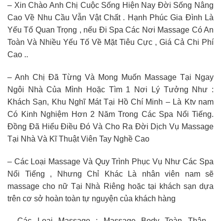
– Xin Chào Anh Chị Cuộc Sống Hiện Nay Đời Sống Nâng
Cao Về Nhu Cầu Vẫn Vật Chất . Hạnh Phúc Gia Đình Là
Yếu Tố Quan Trọng , nếu Đi Spa Các Nơi Massage Có An
Toàn Và Nhiều Yếu Tố Về Mặt Tiêu Cực , Giá Cả Chi Phí
Cao ..
– Anh Chị Đã Từng Và Mong Muốn Massage Tại Ngay
Ngôi Nhà Của Mình Hoặc Tìm 1 Nơi Lý Tưởng Như :
Khách Sạn, Khu Nghĩ Mát Tại Hồ Chí Minh – Là Ktv nam
Có Kinh Nghiệm Hơn 2 Năm Trong Các Spa Nổi Tiếng.
Đồng Đã Hiểu Điều Đó Và Cho Ra Đời Dịch Vụ Massage
Tại Nhà Và Kĩ Thuật Viên Tay Nghề Cao
– Các Loại Massage Và Quy Trình Phục Vụ Như Các Spa
Nổi Tiếng , Nhưng Chỉ Khác Là nhân viên nam sẽ
massage cho nữ Tại Nhà Riêng hoặc tại khách sạn dựa
trên cơ sở hoàn toàn tự nguyện của khách hàng
– Các Loại Massage : Massage Body Toàn Thân ,