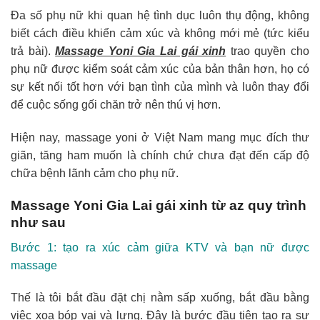
Đa số phụ nữ khi quan hệ tình dục luôn thụ động, không
biết cách điều khiển cảm xúc và không mới mẻ (tức kiểu
trả bài).
Massage Yoni Gia Lai gái xinh
trao quyền cho
phụ nữ được kiểm soát cảm xúc của bản thân hơn, họ có
sự kết nối tốt hơn với bạn tình của mình và luôn thay đổi
để cuộc sống gối chăn trở nên thú vị hơn.
Hiện nay, massage yoni ở Việt Nam mang mục đích thư
giãn, tăng ham muốn là chính chứ chưa đạt đến cấp độ
chữa bệnh lãnh cảm cho phụ nữ.
Massage Yoni Gia Lai gái xinh từ az quy trình
như sau
Bước 1: tạo ra xúc cảm giữa KTV và bạn nữ được
massage
Thế là tôi bắt đầu đặt chị nằm sấp xuống, bắt đầu bằng
việc xoa bóp vai và lưng. Đây là bước đầu tiên tạo ra sự