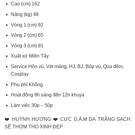
Cao (cm) 162
Nặng (kg) 48
Vòng 1 (cm) 92
Vòng 2 (cm) 65
Vòng 3 (cm) 91
Xuất xứ Miền Tây
Service Hôn vú, Vét máng, HJ, BJ, Bóp vú, Qua đêm,
Cosplay
Phụ phí Không
Hoạt động 8h sáng đến 12h khuya
Làm việc 30p – 50p
❤️ HUỲNH HƯƠNG ❤️ CỰC D.Â.M DA TRẮNG SẠCH
SẼ THƠM THO XINH ĐẸP