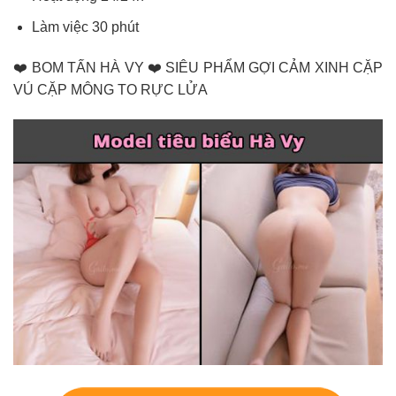
Làm việc 30 phút
❤️ BOM TẤN HÀ VY ❤️ SIÊU PHẨM GỢI CẢM XINH CẶP
VÚ CẶP MÔNG TO RỰC LỬA