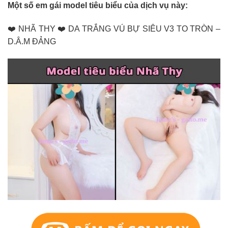
Một số em gái model tiêu biểu của dịch vụ này:
❤️ NHÃ THY ❤️ DA TRẮNG VÚ BỰ SIÊU V3 TO TRÒN –
D.Â.M ĐẢNG