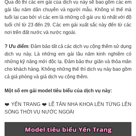
Qua đó thì các em gái của dịch vụ này sẽ bao gồm các em
gái lâu năm dân chuyên và người mẫu. Không vì thế mà
tuổi lại cao bởi vì các em là những cô gái ưu tú nhất với độ
tuổi chỉ từ 23 đến 29. Các em gái xuất sắc này đến từ các
nơi trên đất nước và nước ngoài.
? Ưu điểm
: Đảm bảo tất cả các dịch vụ cộng thêm sử dụng
dịch vụ này. Là những em gái lâu năm kinh nghiệm có
những kỹ năng mới độc lạ. Đảm bảo thư giãn và thỏa mãn
cho khách hàng. Không những thế thì dịch vụ này bao gồm
cả giá phòng và giá dịch vụ cộng thêm.
Một số em gái model tiêu biểu của dịch vụ này:
❤️ YẾN TRANG ❤️ LỄ TÂN NHA KHOA LÊN TỪNG LÊN
SÓNG THỜI VỤ NƯỚC NGOÀI