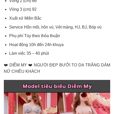
Vòng 2 (cm) 66
Vòng 3 (cm) 92
Xuất xứ Miền Bắc
Service Hôn môi, hôn vú, Vét máng, HJ, BJ, Bóp vú
Phụ phí Tùy theo thỏa thuận
Hoạt động 10h đến 24h khuya
Làm việc 35 – 40 phút
❤️ DIỄM MY ❤️ NGƯỜI ĐẸP BƯỞI TO DA TRẮNG DÂM
NỮ CHIỀU KHÁCH