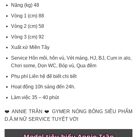
Nặng (kg) 48
Vòng 1 (cm) 88
Vòng 2 (cm) 58
Vòng 3 (cm) 92
Xuất xứ Miền Tây
Service Hôn môi, hôn vú, Vét máng, HJ, BJ, Cum in alo,
Chơi some, Dọn WC, Bóp vú, Qua đêm
Phụ phí Liên hệ để biết chi tiết
Hoạt động 10h sáng đến 24h.
Làm việc 35 – 40 phút
❤️ ANNIE TRẦN ❤️ GYMER NÓNG BỎNG SIÊU PHẨM
D.Â.M NỮ SERVICE TUYỆT VỜI