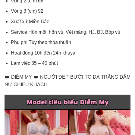
Vòng 2 (cm) 66
Vòng 3 (cm) 92
Xuất xứ Miền Bắc
Service Hôn môi, hôn vú, Vét máng, HJ, BJ, Bóp vú
Phụ phí Tùy theo thỏa thuận
Hoạt động 10h đến 24h khuya
Làm việc 35 – 40 phút
❤️ DIỄM MY ❤️ NGƯỜI ĐẸP BƯỞI TO DA TRẮNG DÂM
NỮ CHIỀU KHÁCH