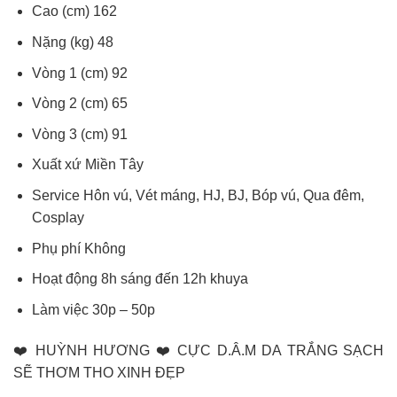
Cao (cm) 162
Nặng (kg) 48
Vòng 1 (cm) 92
Vòng 2 (cm) 65
Vòng 3 (cm) 91
Xuất xứ Miền Tây
Service Hôn vú, Vét máng, HJ, BJ, Bóp vú, Qua đêm,
Cosplay
Phụ phí Không
Hoạt động 8h sáng đến 12h khuya
Làm việc 30p – 50p
❤️ HUỲNH HƯƠNG ❤️ CỰC D.Â.M DA TRẮNG SẠCH
SẼ THƠM THO XINH ĐẸP