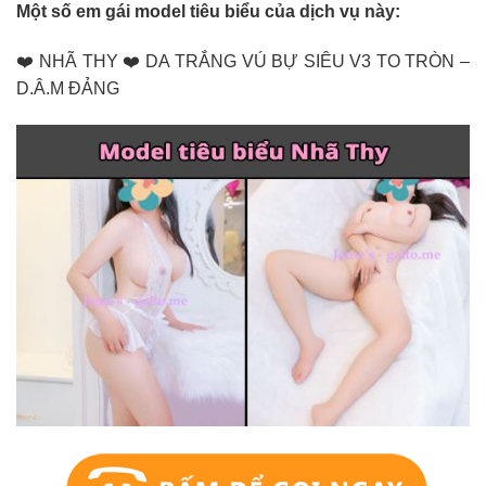
Một số em gái model tiêu biểu của dịch vụ này:
❤️ NHÃ THY ❤️ DA TRẮNG VÚ BỰ SIÊU V3 TO TRÒN –
D.Â.M ĐẢNG