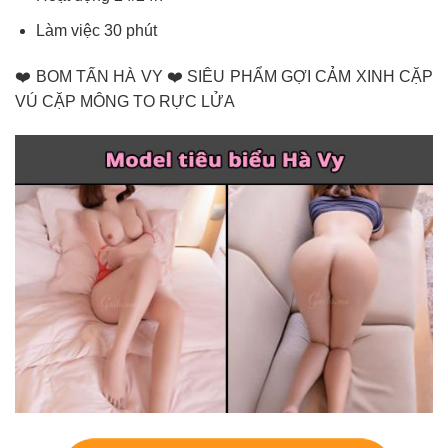
Làm việc 30 phút
❤️ BOM TẤN HÀ VY ❤️ SIÊU PHẨM GỢI CẢM XINH CẶP
VÚ CẶP MÔNG TO RỰC LỬA