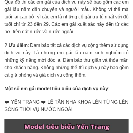
Qua đó thì các em gái của dịch vụ này sẽ bao gồm các em
gái lâu năm dân chuyên và người mẫu. Không vì thế mà
tuổi lại cao bởi vì các em là những cô gái ưu tú nhất với độ
tuổi chỉ từ 23 đến 29. Các em gái xuất sắc này đến từ các
nơi trên đất nước và nước ngoài.
? Ưu điểm
: Đảm bảo tất cả các dịch vụ cộng thêm sử dụng
dịch vụ này. Là những em gái lâu năm kinh nghiệm có
những kỹ năng mới độc lạ. Đảm bảo thư giãn và thỏa mãn
cho khách hàng. Không những thế thì dịch vụ này bao gồm
cả giá phòng và giá dịch vụ cộng thêm.
Một số em gái model tiêu biểu của dịch vụ này:
❤️ YẾN TRANG ❤️ LỄ TÂN NHA KHOA LÊN TỪNG LÊN
SÓNG THỜI VỤ NƯỚC NGOÀI