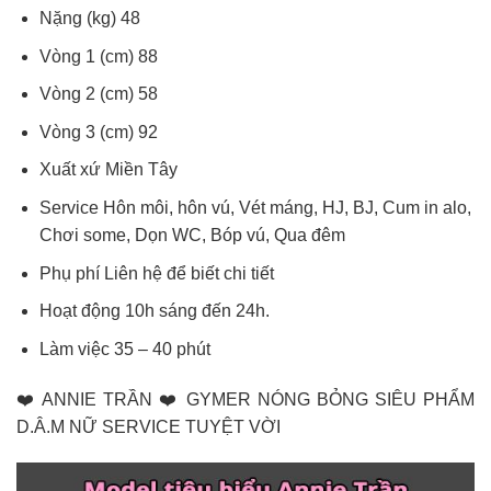
Nặng (kg) 48
Vòng 1 (cm) 88
Vòng 2 (cm) 58
Vòng 3 (cm) 92
Xuất xứ Miền Tây
Service Hôn môi, hôn vú, Vét máng, HJ, BJ, Cum in alo,
Chơi some, Dọn WC, Bóp vú, Qua đêm
Phụ phí Liên hệ để biết chi tiết
Hoạt động 10h sáng đến 24h.
Làm việc 35 – 40 phút
❤️ ANNIE TRẦN ❤️ GYMER NÓNG BỎNG SIÊU PHẨM
D.Â.M NỮ SERVICE TUYỆT VỜI