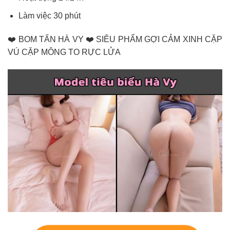
Làm việc 30 phút
❤️ BOM TẤN HÀ VY ❤️ SIÊU PHẨM GỢI CẢM XINH CẶP
VÚ CẶP MÔNG TO RỰC LỬA