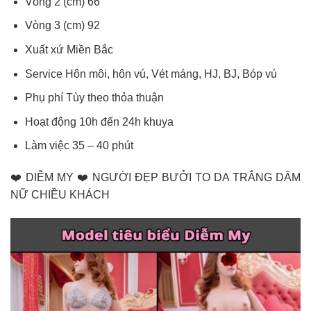
Vòng 2 (cm) 66
Vòng 3 (cm) 92
Xuất xứ Miền Bắc
Service Hôn môi, hôn vú, Vét máng, HJ, BJ, Bóp vú
Phụ phí Tùy theo thỏa thuận
Hoạt động 10h đến 24h khuya
Làm việc 35 – 40 phút
❤️ DIỄM MY ❤️ NGƯỜI ĐẸP BƯỞI TO DA TRẮNG DÂM
NỮ CHIỀU KHÁCH