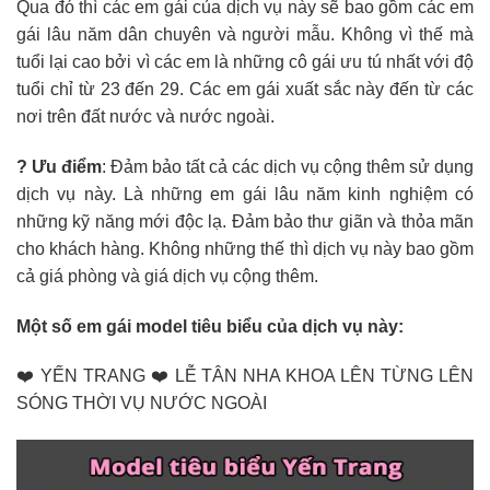
Qua đó thì các em gái của dịch vụ này sẽ bao gồm các em
gái lâu năm dân chuyên và người mẫu. Không vì thế mà
tuổi lại cao bởi vì các em là những cô gái ưu tú nhất với độ
tuổi chỉ từ 23 đến 29. Các em gái xuất sắc này đến từ các
nơi trên đất nước và nước ngoài.
? Ưu điểm
: Đảm bảo tất cả các dịch vụ cộng thêm sử dụng
dịch vụ này. Là những em gái lâu năm kinh nghiệm có
những kỹ năng mới độc lạ. Đảm bảo thư giãn và thỏa mãn
cho khách hàng. Không những thế thì dịch vụ này bao gồm
cả giá phòng và giá dịch vụ cộng thêm.
Một số em gái model tiêu biểu của dịch vụ này:
❤️ YẾN TRANG ❤️ LỄ TÂN NHA KHOA LÊN TỪNG LÊN
SÓNG THỜI VỤ NƯỚC NGOÀI