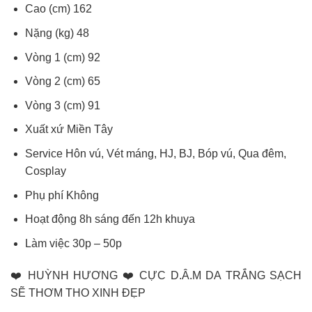
Cao (cm) 162
Nặng (kg) 48
Vòng 1 (cm) 92
Vòng 2 (cm) 65
Vòng 3 (cm) 91
Xuất xứ Miền Tây
Service Hôn vú, Vét máng, HJ, BJ, Bóp vú, Qua đêm,
Cosplay
Phụ phí Không
Hoạt động 8h sáng đến 12h khuya
Làm việc 30p – 50p
❤️ HUỲNH HƯƠNG ❤️ CỰC D.Â.M DA TRẮNG SẠCH
SẼ THƠM THO XINH ĐẸP