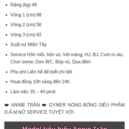
Nặng (kg) 48
Vòng 1 (cm) 88
Vòng 2 (cm) 58
Vòng 3 (cm) 92
Xuất xứ Miền Tây
Service Hôn môi, hôn vú, Vét máng, HJ, BJ, Cum in alo,
Chơi some, Dọn WC, Bóp vú, Qua đêm
Phụ phí Liên hệ để biết chi tiết
Hoạt động 10h sáng đến 24h.
Làm việc 35 – 40 phút
❤️ ANNIE TRẦN ❤️ GYMER NÓNG BỎNG SIÊU PHẨM
D.Â.M NỮ SERVICE TUYỆT VỜI