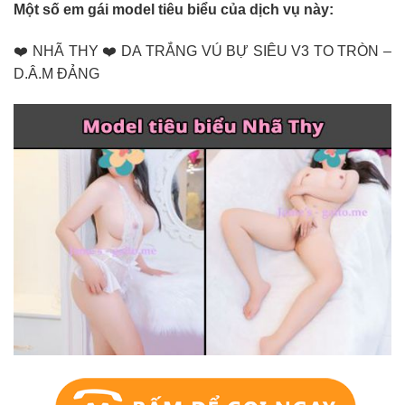
Một số em gái model tiêu biểu của dịch vụ này:
❤️ NHÃ THY ❤️ DA TRẮNG VÚ BỰ SIÊU V3 TO TRÒN –
D.Â.M ĐẢNG